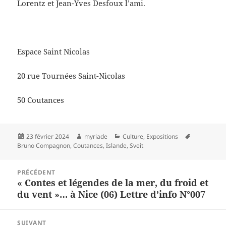
Lorentz et Jean-Yves Desfoux l’ami.
Espace Saint Nicolas
20 rue Tournées Saint-Nicolas
50 Coutances
Publié
Auteur
Catégories
Mots-
23 février 2024
myriade
Culture
,
Expositions
le
clés
Bruno Compagnon
,
Coutances
,
Islande
,
Sveit
Navigation
PRÉCÉDENT
de
« Contes et légendes de la mer, du froid et
Article
l’article
du vent »… à Nice (06) Lettre d’info N°007
précédent :
SUIVANT