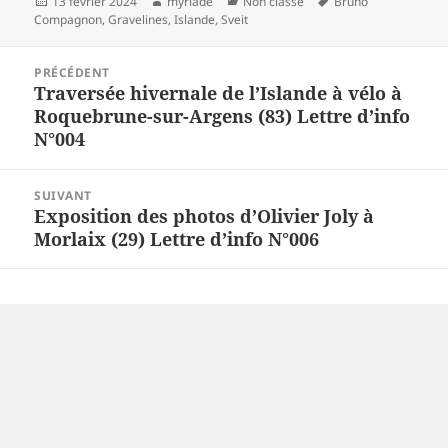
Publié
Auteur
Catégories
Mots-
13 février 2024
myriade
Non classé
Bruno
le
clés
Compagnon
,
Gravelines
,
Islande
,
Sveit
Navigation
PRÉCÉDENT
de
Traversée hivernale de l’Islande à vélo à
Article
l’article
Roquebrune-sur-Argens (83) Lettre d’info
précédent :
N°004
SUIVANT
Exposition des photos d’Olivier Joly à
Article
Morlaix (29) Lettre d’info N°006
suivant :