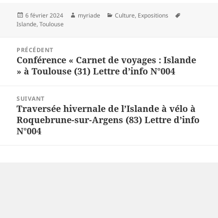
Publié
Auteur
Catégories
Mots-
6 février 2024
myriade
Culture
,
Expositions
le
clés
Islande
,
Toulouse
Navigation
PRÉCÉDENT
de
Conférence « Carnet de voyages : Islande
Article
l’article
» à Toulouse (31) Lettre d’info N°004
précédent :
SUIVANT
Traversée hivernale de l’Islande à vélo à
Article
Roquebrune-sur-Argens (83) Lettre d’info
suivant :
N°004