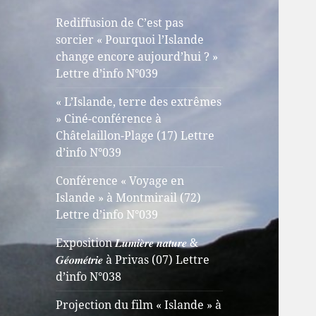
Rediffusion de C’est pas
sorcier « Pourquoi l’Islande
change encore aujourd’hui ? »
Lettre d’info N°039
« L’Islande, terre des extrêmes
» Ciné-conférence à
Châtelaillon-Plage (17) Lettre
d’info N°039
Conférence « Voyage en
Islande » à Montmirail (72)
Lettre d’info N°039
Exposition 𝑳𝒖𝒎𝒊𝒆̀𝒓𝒆 𝒏𝒂𝒕𝒖𝒓𝒆 &
𝑮𝒆́𝒐𝒎𝒆́𝒕𝒓𝒊𝒆 à Privas (07) Lettre
d’info N°038
Projection du film « Islande » à