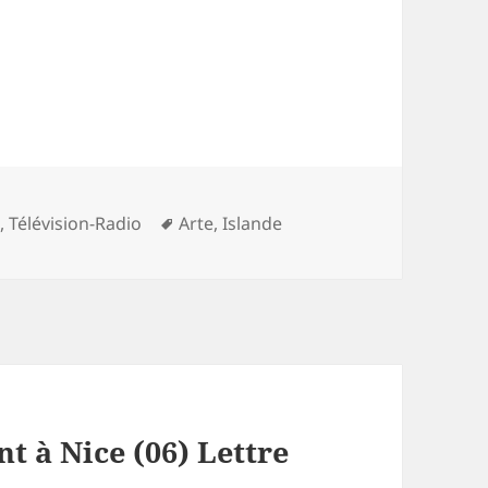
ries
Mots-
e
,
Télévision-Radio
Arte
,
Islande
clés
nt à Nice (06) Lettre