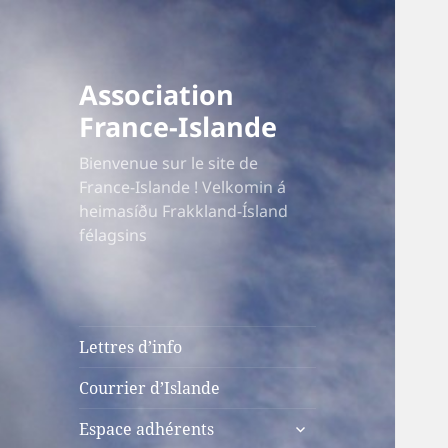
Association
France-Islande
Bienvenue sur le site de
France-Islande ! Velkomin á
heimasíðu Frakkland-Ísland
félagsins
Lettres d’info
Courrier d’Islande
ouvrir
Espace adhérents
le