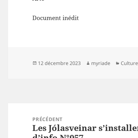
Document inédit
Publié
Auteur
Catégo
12 décembre 2023
myriade
Cultur
le
Navigation
de
PRÉCÉDENT
Les Jólasveinar s’installe
l’article
Article
d’info N°057
précédent :