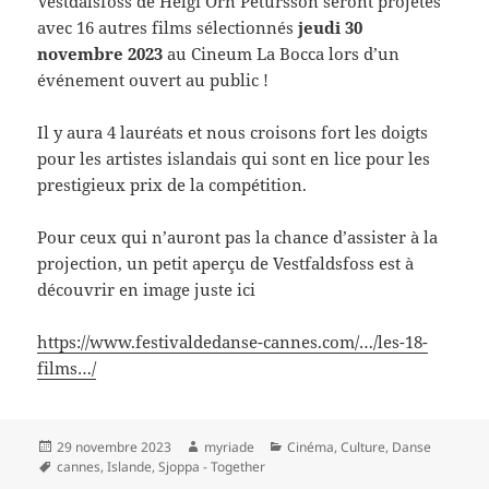
Vestdalsfoss de Helgi Örn Pétursson seront projetés
avec 16 autres films sélectionnés
jeudi 30
novembre 2023
au Cineum La Bocca lors d’un
événement ouvert au public !
Il y aura 4 lauréats et nous croisons fort les doigts
pour les artistes islandais qui sont en lice pour les
prestigieux prix de la compétition.
Pour ceux qui n’auront pas la chance d’assister à la
projection, un petit aperçu de Vestfaldsfoss est à
découvrir en image juste ici
https://www.festivaldedanse-cannes.com/…/les-18-
films…/
Publié
Auteur
Catégories
29 novembre 2023
myriade
Cinéma
,
Culture
,
Danse
le
Mots-
cannes
,
Islande
,
Sjoppa - Together
clés