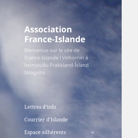
Association
France-Islande
Bienvenue sur le site de
France-Islande ! Velkomin á
heimasíðu Frakkland-Ísland
félagsins
Lettres d’info
Courrier d’Islande
ouvrir
Espace adhérents
le