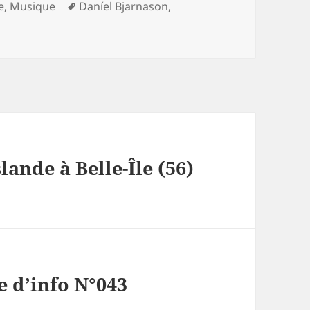
ries
Mots-
e
,
Musique
Daníel Bjarnason
,
clés
lande à Belle-Île (56)
e d’info N°043