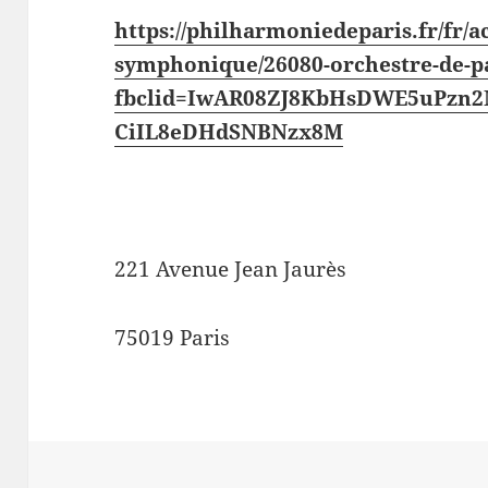
https://philharmoniedeparis.fr/fr/ac
symphonique/26080-orchestre-de-p
fbclid=IwAR08ZJ8KbHsDWE5uPz
CiIL8eDHdSNBNzx8M
221 Avenue Jean Jaurès
75019 Paris