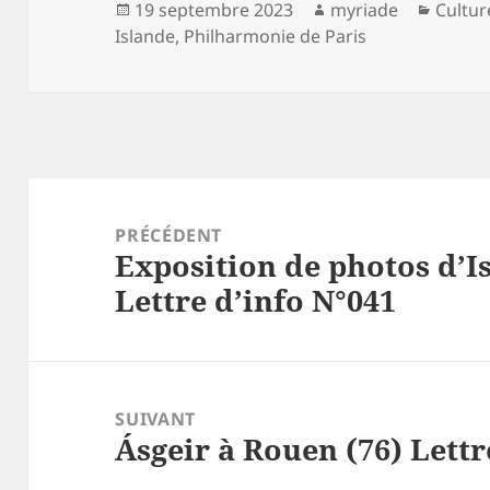
Publié
Auteur
Catégo
19 septembre 2023
myriade
Cultur
le
Islande
,
Philharmonie de Paris
Navigation
de
PRÉCÉDENT
Exposition de photos d’Is
l’article
Article
Lettre d’info N°041
précédent :
SUIVANT
Ásgeir à Rouen (76) Lettr
Article
suivant :