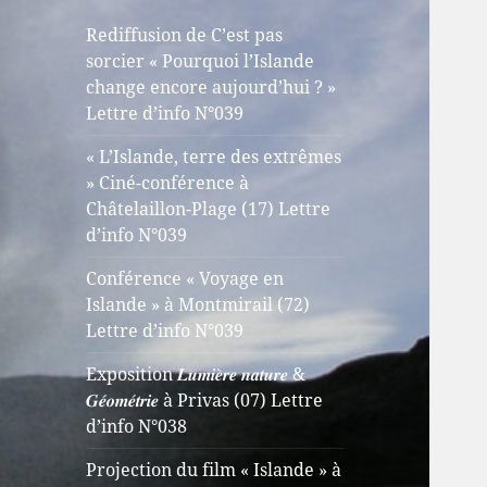
Rediffusion de C’est pas
sorcier « Pourquoi l’Islande
change encore aujourd’hui ? »
Lettre d’info N°039
« L’Islande, terre des extrêmes
» Ciné-conférence à
Châtelaillon-Plage (17) Lettre
d’info N°039
Conférence « Voyage en
Islande » à Montmirail (72)
Lettre d’info N°039
Exposition 𝑳𝒖𝒎𝒊𝒆̀𝒓𝒆 𝒏𝒂𝒕𝒖𝒓𝒆 &
𝑮𝒆́𝒐𝒎𝒆́𝒕𝒓𝒊𝒆 à Privas (07) Lettre
d’info N°038
Projection du film « Islande » à