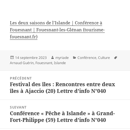
Les deux saisons de l’Islande | Conférence à
Fouesnant | Fouesnant-les-Glénan (tourisme-
fouesnant.fr)
Publié
Auteur
Catégories
Mots-
14 septembre 2023
myriade
Conférence
,
Culture
le
clés
Arnaud Guérin
,
Fouesnant
,
Islande
Navigation
PRÉCÉDENT
de
Festival des îles : Rencontres entre deux
Article
l’article
îles à Ajaccio (20) Lettre d’info N°040
précédent :
SUIVANT
Conférence « Pêche à Islande » à Grand-
Article
Fort-Philippe (59) Lettre d’info N°040
suivant :