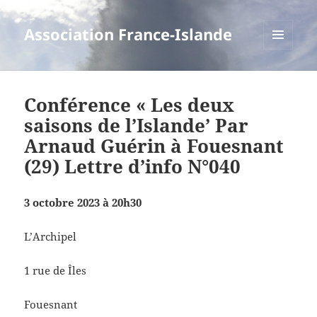
Association France-Islande
MENU
ET
WIDGETS
Conférence « Les deux
saisons de l’Islande’ Par
Arnaud Guérin à Fouesnant
(29) Lettre d’info N°040
3 octobre 2023 à 20h30
L’Archipel
1 rue de Îles
Fouesnant