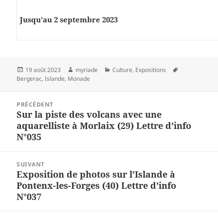
Jusqu’au 2 septembre 2023
Publié
Auteur
Catégories
Mots-
19 août 2023
myriade
Culture
,
Expositions
le
clés
Bergerac
,
Islande
,
Monade
Navigation
PRÉCÉDENT
de
Sur la piste des volcans avec une
Article
l’article
aquarelliste à Morlaix (29) Lettre d’info
précédent :
N°035
SUIVANT
Exposition de photos sur l’Islande à
Article
Pontenx-les-Forges (40) Lettre d’info
suivant :
N°037