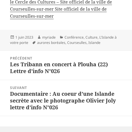
le Cercle des Cultures – Site officiel de la ville de
Courseulles-sur-mer Site officiel de la ville de
Courseulles-sur-mer
Publié
Auteur
Catégories
1 juin 2023
myriade
Conférence
,
Culture
,
L'Islande à
le
Mots-
votre porte
aurores boréales
,
Courseulles
,
Islande
clés
Navigation
PRÉCÉDENT
de
Les Tribann en concert à Plouha (22)
Article
l’article
Lettre d’info N°026
précédent :
SUIVANT
Documentaire : Au coeur d’une Islande
Article
secrète avec le photographe Olivier Joly
suivant :
lettre d’info N°026