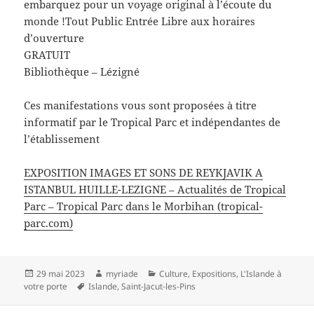
embarquez pour un voyage original à l’écoute du
monde !Tout Public Entrée Libre aux horaires
d’ouverture
GRATUIT
Bibliothèque – Lézigné
Ces manifestations vous sont proposées à titre
informatif par le Tropical Parc et indépendantes de
l’établissement
EXPOSITION IMAGES ET SONS DE REYKJAVIK A
ISTANBUL HUILLE-LEZIGNE – Actualités de Tropical
Parc – Tropical Parc dans le Morbihan (tropical-
parc.com)
Publié
Auteur
Catégories
29 mai 2023
myriade
Culture
,
Expositions
,
L'Islande à
le
Mots-
votre porte
Islande
,
Saint-Jacut-les-Pins
clés
Navigation