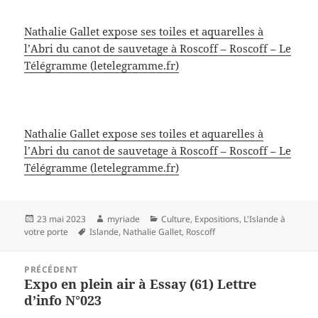
Nathalie Gallet expose ses toiles et aquarelles à
l’Abri du canot de sauvetage à Roscoff – Roscoff – Le
Télégramme (letelegramme.fr)
Nathalie Gallet expose ses toiles et aquarelles à
l’Abri du canot de sauvetage à Roscoff – Roscoff – Le
Télégramme (letelegramme.fr)
Publié
Auteur
Catégories
23 mai 2023
myriade
Culture
,
Expositions
,
L'Islande à
le
Mots-
votre porte
Islande
,
Nathalie Gallet
,
Roscoff
clés
Navigation
PRÉCÉDENT
de
Expo en plein air à Essay (61) Lettre
Article
l’article
d’info N°023
précédent :