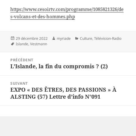
https://www.cesoirtv.com/programme/1085821326/de
s-volcans-et-des-hommes.php
Publié
Auteur
Catégories
29 décembre 2022
myriade
Culture
,
Télévision-Radio
le
Mots-
Islande
,
Vestmann
clés
Navigation
PRÉCÉDENT
de
L’Islande, la fin du compromis ? (2)
Article
l’article
précédent :
SUIVANT
EXPO « DES ÊTRES, DES PASSIONS » À
Article
ALSTING (57) Lettre d’info N°091
suivant :