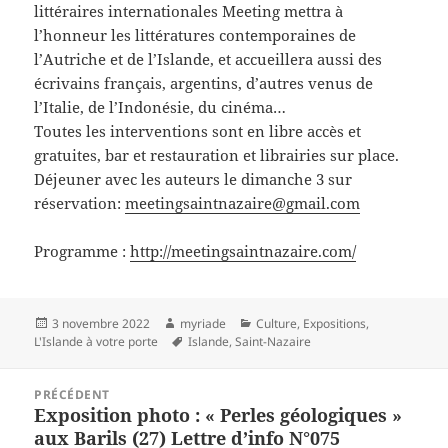
littéraires internationales Meeting mettra à
l’honneur les littératures contemporaines de
l’Autriche et de l’Islande, et accueillera aussi des
écrivains français, argentins, d’autres venus de
l’Italie, de l’Indonésie, du cinéma…
Toutes les interventions sont en libre accès et
gratuites, bar et restauration et librairies sur place.
Déjeuner avec les auteurs le dimanche 3 sur
réservation:
meetingsaintnazaire@gmail.com
Programme :
http://meetingsaintnazaire.com/
Publié
Auteur
Catégories
3 novembre 2022
myriade
Culture
,
Expositions
,
le
Mots-
L'Islande à votre porte
Islande
,
Saint-Nazaire
clés
Navigation
PRÉCÉDENT
de
Exposition photo : « Perles géologiques »
Article
l’article
aux Barils (27) Lettre d’info N°075
précédent :