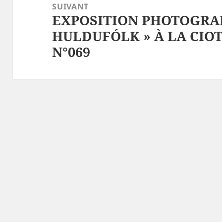
SUIVANT
EXPOSITION PHOTOGRA
Article
HULDUFÓLK » À LA CIOTAT
suivant :
N°069