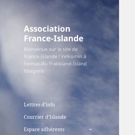
Association
France-Islande
Bienvenue sur le site de
France-Islande ! Velkomin á
heimasíðu Frakkland-Ísland
félagsins
Lettres d’info
Courrier d’Islande
ouvrir
Espace adhérents
le