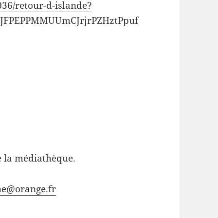
036/retour-d-islande?
gJFPEPPMMUUmCJrjrPZHztPpuf
e la médiathèque.
ne@orange.fr