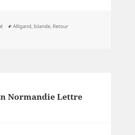
es
Mots-
sé
Alligand
,
Islande
,
Retour
clés
en Normandie Lettre