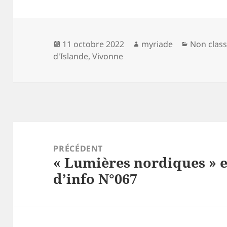
Publié
Auteur
Catégori
11 octobre 2022
myriade
Non clas
le
d'Islande
,
Vivonne
Navigation
de
PRÉCÉDENT
« Lumières nordiques » 
l’article
Article
d’info N°067
précédent :