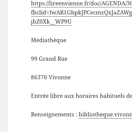
https://lireenvienne.fr/doc/AGENDA/3
fbclid=IwAR1GbpkJPCecmzQxJaZAW
jhZ0Xk__WP9U
Médiathèque
99 Grand Rue
86370 Vivonne
Entrée libre aux horaires habituels d
Renseignements :
bibliotheque.vivon