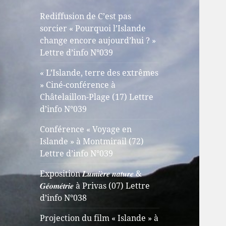
Rediffusion de C’est pas
sorcier « Pourquoi l’Islande
change encore aujourd’hui ? »
Lettre d’info N°039
« L’Islande, terre des extrêmes
» Ciné-conférence à
Châtelaillon-Plage (17) Lettre
d’info N°039
Conférence « Voyage en
Islande » à Montmirail (72)
Lettre d’info N°039
Exposition 𝑳𝒖𝒎𝒊𝒆̀𝒓𝒆 𝒏𝒂𝒕𝒖𝒓𝒆 &
𝑮𝒆́𝒐𝒎𝒆́𝒕𝒓𝒊𝒆 à Privas (07) Lettre
d’info N°038
Projection du film « Islande » à