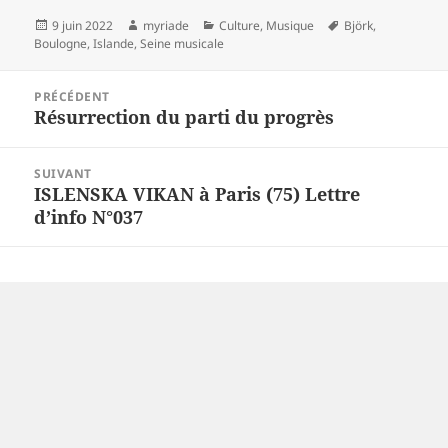
Publié
Auteur
Catégories
Mots-
9 juin 2022
myriade
Culture
,
Musique
Björk
,
le
clés
Boulogne
,
Islande
,
Seine musicale
Navigation
PRÉCÉDENT
de
Résurrection du parti du progrès
Article
l’article
précédent :
SUIVANT
ISLENSKA VIKAN à Paris (75) Lettre
Article
d’info N°037
suivant :