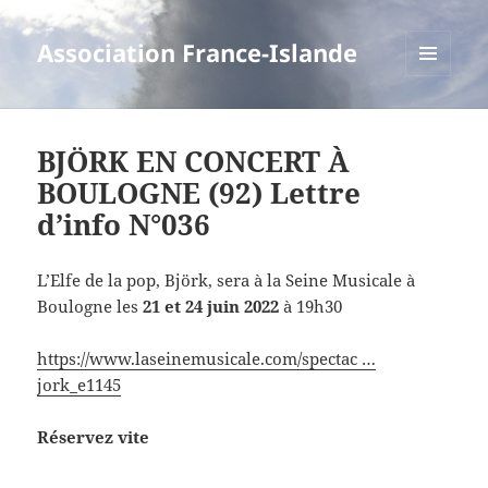
Association France-Islande
MENU
ET
WIDGETS
BJÖRK EN CONCERT À
BOULOGNE (92) Lettre
d’info N°036
L’Elfe de la pop, Björk, sera à la Seine Musicale à
Boulogne les
21 et 24 juin 2022
à 19h30
https://www.laseinemusicale.com/spectac …
jork_e1145
Réservez vite