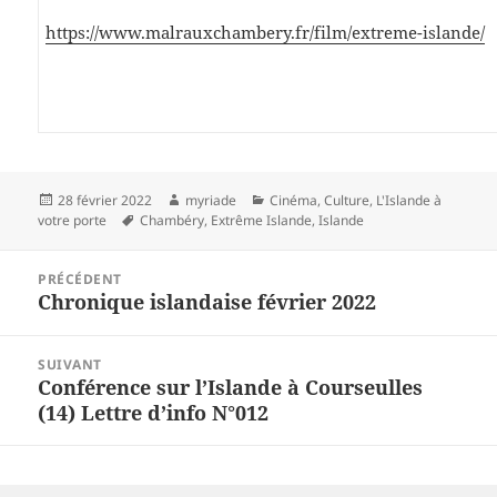
https://www.malrauxchambery.fr/film/extreme-islande/
Publié
Auteur
Catégories
28 février 2022
myriade
Cinéma
,
Culture
,
L'Islande à
le
Mots-
votre porte
Chambéry
,
Extrême Islande
,
Islande
clés
Navigation
PRÉCÉDENT
de
Chronique islandaise février 2022
Article
l’article
précédent :
SUIVANT
Conférence sur l’Islande à Courseulles
Article
(14) Lettre d’info N°012
suivant :