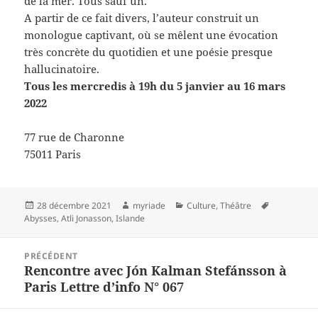
de la mer. Tous sauf un.
A partir de ce fait divers, l’auteur construit un
monologue captivant, où se mêlent une évocation
très concrète du quotidien et une poésie presque
hallucinatoire.
Tous les mercredis à 19h du 5 janvier au 16 mars
2022
77 rue de Charonne
75011 Paris
Publié
Auteur
Catégories
Mots-
28 décembre 2021
myriade
Culture
,
Théâtre
le
clés
Abysses
,
Atli Jonasson
,
Islande
Navigation
PRÉCÉDENT
de
Rencontre avec Jón Kalman Stefánsson à
Article
l’article
Paris Lettre d’info N° 067
précédent :