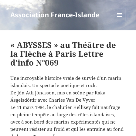
Association France-Islande
MENU
ET
WIDGETS
« ABYSSES » au Théâtre de
la Flèche à Paris Lettre
d’info N°069
Une incroyable histoire vraie de survie d’un marin
islandais. Un spectacle poétique et rock.
De Jón Atli Jónasson, mis en scène par Raka
Ásgeisdóttir avec Charles Van De Vyver
Le 11 mars 1984, le chalutier Hellisey fait naufrage
en pleine tempête au large des côtes islandaises,
avec à son bord des marins expérimentés qui ne
peuvent résister au froid et qui les entraîne au fond