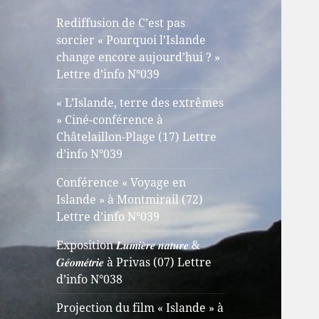
Rediffusion de C’est pas
sorcier « Pourquoi l’Islande
change encore aujourd’hui ? »
Lettre d’info N°039
« L’Islande, terre des extrêmes
» Ciné-conférence à
Châtelaillon-Plage (17) Lettre
d’info N°039
Conférence « Voyage en
Islande » à Montmirail (72)
Lettre d’info N°039
Exposition 𝑳𝒖𝒎𝒊𝒆̀𝒓𝒆 𝒏𝒂𝒕𝒖𝒓𝒆 &
𝑮𝒆́𝒐𝒎𝒆́𝒕𝒓𝒊𝒆 à Privas (07) Lettre
d’info N°038
Projection du film « Islande » à