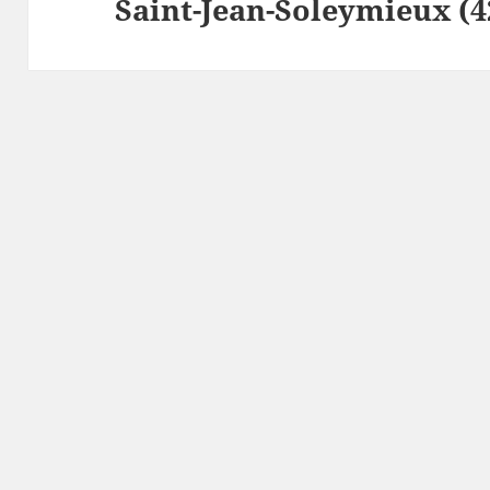
Saint-Jean-Soleymieux (42
suivant :