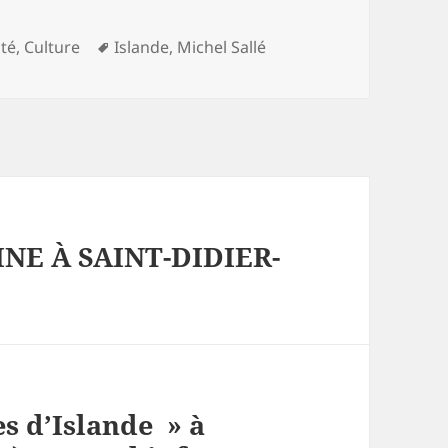
ries
Mots-
ité
,
Culture
Islande
,
Michel Sallé
clés
NE À SAINT-DIDIER-
s d’Islande » à