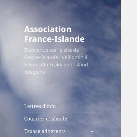
Association
France-Islande
Bienvenue sur le site de
France-Islande ! Velkomin á
heimasíðu Frakkland-Ísland
félagsins
Lettres d’info
Courrier d’Islande
ouvrir
Espace adhérents
le