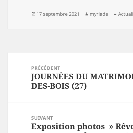
Publié
Auteur
Catégo
17 septembre 2021
myriade
Actual
le
Navigation
de
PRÉCÉDENT
JOURNÉES DU MATRIMOI
l’article
Article
DES-BOIS (27)
précédent :
SUIVANT
Exposition photos » Rêve
Article