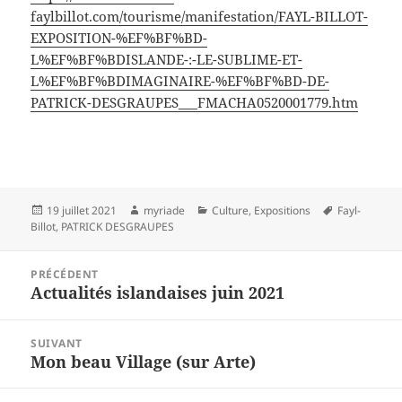
faylbillot.com/tourisme/manifestation/FAYL-BILLOT-
EXPOSITION-%EF%BF%BD-
L%EF%BF%BDISLANDE-:-LE-SUBLIME-ET-
L%EF%BF%BDIMAGINAIRE-%EF%BF%BD-DE-
PATRICK-DESGRAUPES___FMACHA0520001779.htm
Publié
Auteur
Catégories
Mots-
19 juillet 2021
myriade
Culture
,
Expositions
Fayl-
le
clés
Billot
,
PATRICK DESGRAUPES
Navigation
PRÉCÉDENT
de
Actualités islandaises juin 2021
Article
l’article
précédent :
SUIVANT
Mon beau Village (sur Arte)
Article
suivant :