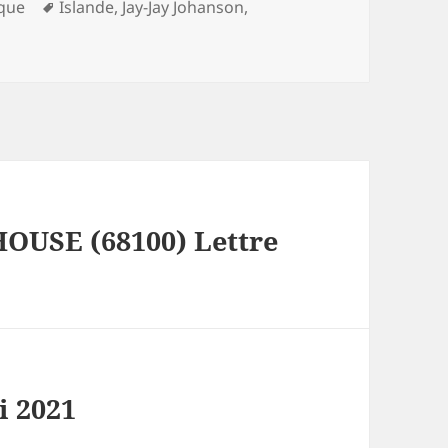
Mots-
que
Islande
,
Jay-Jay Johanson
,
clés
OUSE (68100) Lettre
i 2021