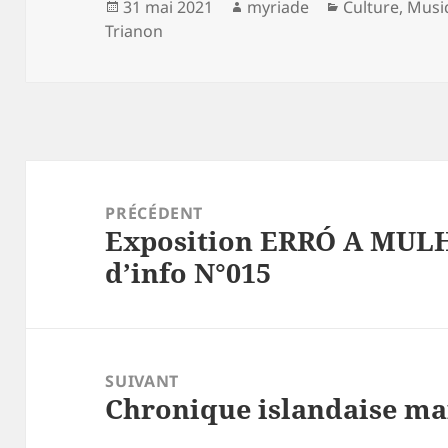
Publié
Auteur
Catégories
31 mai 2021
myriade
Culture
,
Musi
le
Trianon
Navigation
de
PRÉCÉDENT
Exposition ERRÓ A MULH
l’article
Article
d’info N°015
précédent :
SUIVANT
Chronique islandaise ma
Article
suivant :