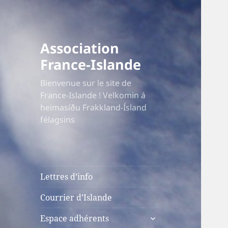
Association
France-Islande
Bienvenue sur le site de
France-Islande ! Velkomin á
heimasíðu Frakkland-Ísland
félagsins
Lettres d’info
Courrier d’Islande
ouvrir
Espace adhérents
le