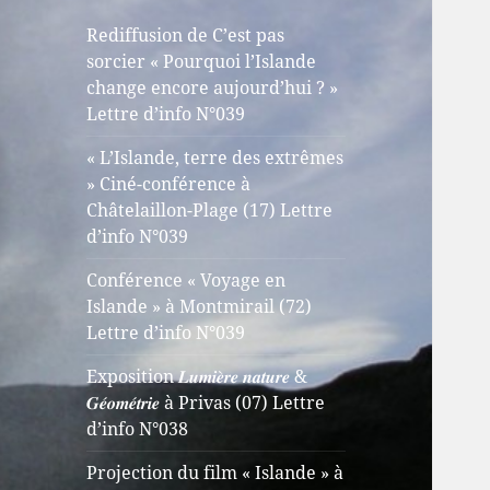
Rediffusion de C’est pas
sorcier « Pourquoi l’Islande
change encore aujourd’hui ? »
Lettre d’info N°039
« L’Islande, terre des extrêmes
» Ciné-conférence à
Châtelaillon-Plage (17) Lettre
d’info N°039
Conférence « Voyage en
Islande » à Montmirail (72)
Lettre d’info N°039
Exposition 𝑳𝒖𝒎𝒊𝒆̀𝒓𝒆 𝒏𝒂𝒕𝒖𝒓𝒆 &
𝑮𝒆́𝒐𝒎𝒆́𝒕𝒓𝒊𝒆 à Privas (07) Lettre
d’info N°038
Projection du film « Islande » à