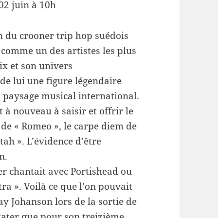
 02 juin à 10h
m du crooner trip hop suédois
 comme un des artistes les plus
ix et son univers
e lui une figure légendaire
u paysage musical international.
à nouveau à saisir et offrir le
de « Romeo », le carpe diem de
ah ». L’évidence d’être
n.
er chantait avec Portishead ou
tra ». Voilà ce que l’on pouvait
Jay Johanson lors de la sortie de
tater que pour son treizième