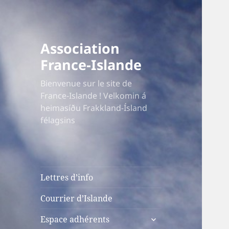
Association
France-Islande
Bienvenue sur le site de
France-Islande ! Velkomin á
heimasíðu Frakkland-Ísland
félagsins
Lettres d’info
Courrier d’Islande
ouvrir
Espace adhérents
le