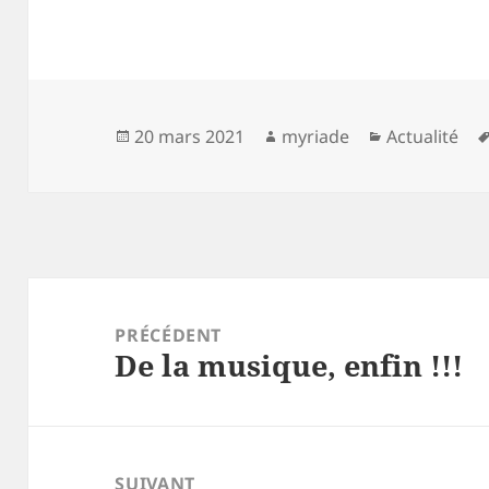
Publié
Auteur
Catégories
20 mars 2021
myriade
Actualité
le
Navigation
de
PRÉCÉDENT
De la musique, enfin !!!
l’article
Article
précédent :
SUIVANT