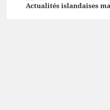
Actualités islandaises m
Article
suivant :