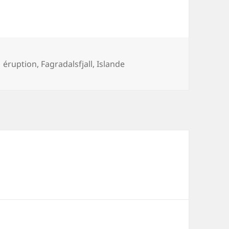
Mots-
éruption
,
Fagradalsfjall
,
Islande
clés