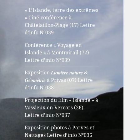
« L’Islande, terre des extrêmes
» Ciné-conférence à
Châtelaillon-Plage (17) Lettre
d’info N°039
Conférence « Voyage en
Islande » à Montmirail (72)
Lettre d’info N°039
Exposition 𝑳𝒖𝒎𝒊𝒆̀𝒓𝒆 𝒏𝒂𝒕𝒖𝒓𝒆 &
𝑮𝒆́𝒐𝒎𝒆́𝒕𝒓𝒊𝒆 à Privas (07) Lettre
d’info N°038
Projection du film « Islande » à
Vassieux-en-Vercors (26)
Lettre d’info N°037
Exposition photos à Parves et
Nattages Lettre d’info N°036