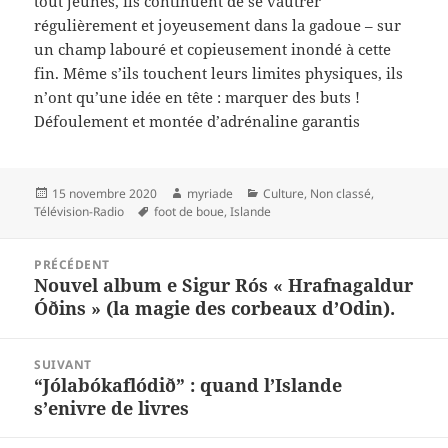
tout jeunes, ils continuent de se vautrer
régulièrement et joyeusement dans la gadoue – sur
un champ labouré et copieusement inondé à cette
fin. Même s’ils touchent leurs limites physiques, ils
n’ont qu’une idée en tête : marquer des buts !
Défoulement et montée d’adrénaline garantis
Publié
Auteur
Catégories
15 novembre 2020
myriade
Culture
,
Non classé
,
le
Mots-
Télévision-Radio
foot de boue
,
Islande
clés
Navigation
PRÉCÉDENT
de
Nouvel album e Sigur Rós « Hrafnagald­ur
Article
l’article
Óðins » (la magie des corbeaux d’Odin).
précédent :
SUIVANT
“Jólabókaflódið” : quand l’Islande
Article
s’enivre de livres
suivant :