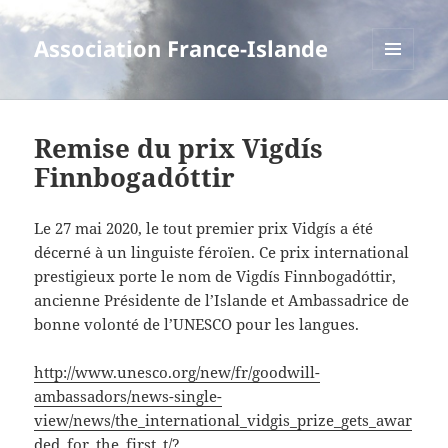
Association France-Islande
MENU
ET
WIDGETS
Remise du prix Vigdís
Finnbogadóttir
Le 27 mai 2020, le tout premier prix Vidgís a été
décerné à un linguiste féroïen. Ce prix international
prestigieux porte le nom de Vigdís Finnbogadóttir,
ancienne Présidente de l’Islande et Ambassadrice de
bonne volonté de l’UNESCO pour les langues.
http://www.unesco.org/new/fr/goodwill-
ambassadors/news-single-
view/news/the_international_vidgis_prize_gets_awar
ded_for_the_first_t/?