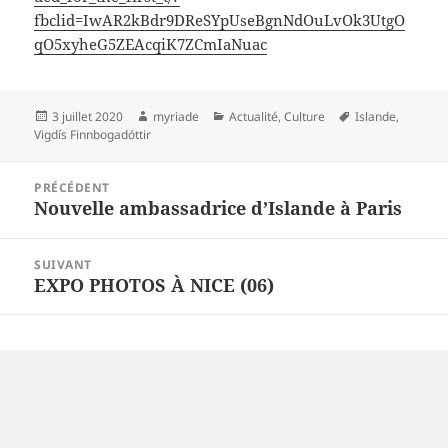
fbclid=IwAR2kBdr9DReSYpUseBgnNdOuLvOk3UtgO
qO5xyheG5ZEAcqiK7ZCmIaNuac
Publié
Auteur
Catégories
Mots-
3 juillet 2020
myriade
Actualité
,
Culture
Islande
,
le
clés
Vigdís Finnbogadóttir
Navigation
PRÉCÉDENT
de
Nouvelle ambassadrice d’Islande à Paris
Article
l’article
précédent :
SUIVANT
EXPO PHOTOS À NICE (06)
Article
suivant :