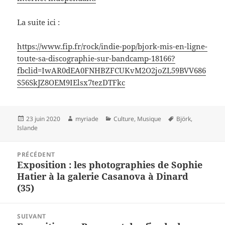
La suite ici :
https://www.fip.fr/rock/indie-pop/bjork-mis-en-ligne-
toute-sa-discographie-sur-bandcamp-18166?
fbclid=IwAR0dEA0FNHBZFCUKvM2O2joZL59BVV686
S56SkJZ8OEM9IElsx7tezDTFkc
Publié
Auteur
Catégories
Mots-
23 juin 2020
myriade
Culture
,
Musique
Björk
,
le
clés
Islande
Navigation
PRÉCÉDENT
de
Exposition : les photographies de Sophie
Article
l’article
Hatier à la galerie Casanova à Dinard
précédent :
(35)
SUIVANT