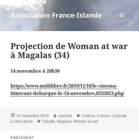
Association France-Islande
MENU
ET
WIDGETS
Projection de Woman at war
à Magalas (34)
14 novembre à 20h30
https://www.midilibre.fr/2019/11/10/le-cinema-
itinerant-debarque-le-14-novembre,8533023.php
Publié
Auteur
Catégories
10 novembre 2019
myriade
Cinéma
,
Culture
,
L'Islande
le
Mots-
à votre porte
Islande
,
Magalas
,
Woman at war
clés
Navigation
PRÉCÉDENT