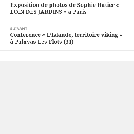
de
Exposition de photos de Sophie Hatier «
Article
l’article
LOIN DES JARDINS » à Paris
précédent :
SUIVANT
Conférence « L’Islande, territoire viking »
Article
à Palavas-Les-Flots (34)
suivant :