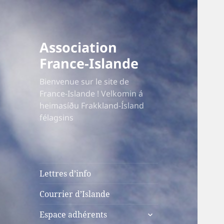
Association
France-Islande
Bienvenue sur le site de
France-Islande ! Velkomin á
heimasíðu Frakkland-Ísland
félagsins
Lettres d’info
Courrier d’Islande
ouvrir
Espace adhérents
le