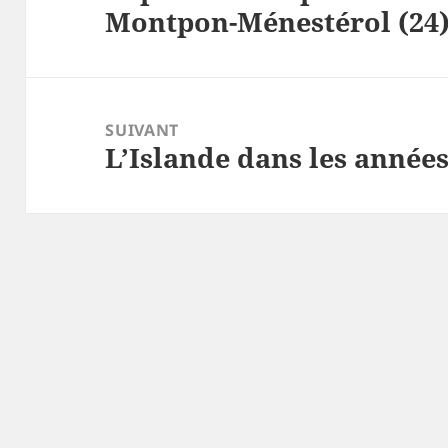
Montpon-Ménestérol (24
précédent :
SUIVANT
L’Islande dans les années
Article
suivant :