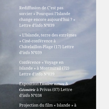
Rediffusion de C’est pas
sorcier « Pourquoi l’Islande
change encore aujourd’hui ? »
Lettre d’info N°039
« L’Islande, terre des extrêmes
» Ciné-conférence à
Châtelaillon-Plage (17) Lettre
d’info N°039
Conférence « Voyage en
Islande » à Montmirail (72)
Lettre d’info N°039
Exposition 𝑳𝒖𝒎𝒊𝒆̀𝒓𝒆 𝒏𝒂𝒕𝒖𝒓𝒆 &
𝑮𝒆́𝒐𝒎𝒆́𝒕𝒓𝒊𝒆 à Privas (07) Lettre
d’info N°038
Projection du film « Islande » à