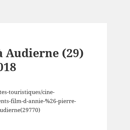
à Audierne (29)
018
tes-touristiques/cine-
nts-film-d-annie-%26-pierre-
audierne(29770)