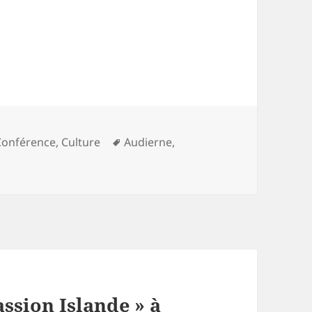
es
Mots-
Conférence
,
Culture
Audierne
,
clés
ssion Islande » à