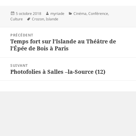
Publié
Auteur
Catégories
5 octobre 2018
myriade
Cinéma
,
Conférence
,
le
Mots-
Culture
Crozon
,
Islande
clés
Navigation
PRÉCÉDENT
de
Temps fort sur l’Islande au Théâtre de
Article
l’article
l’Épée de Bois à Paris
précédent :
SUIVANT
Photofolies à Salles –la-Source (12)
Article
suivant :