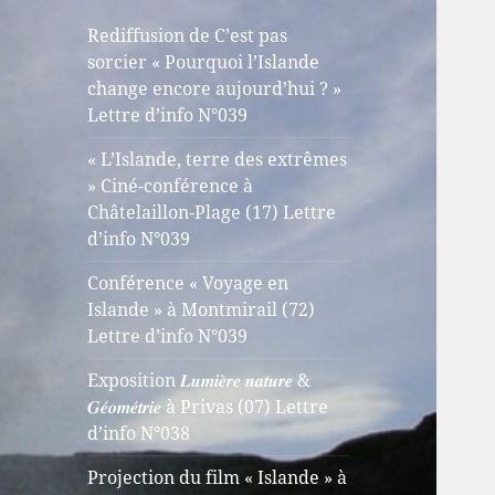
Rediffusion de C’est pas
sorcier « Pourquoi l’Islande
change encore aujourd’hui ? »
Lettre d’info N°039
« L’Islande, terre des extrêmes
» Ciné-conférence à
Châtelaillon-Plage (17) Lettre
d’info N°039
Conférence « Voyage en
Islande » à Montmirail (72)
Lettre d’info N°039
Exposition 𝑳𝒖𝒎𝒊𝒆̀𝒓𝒆 𝒏𝒂𝒕𝒖𝒓𝒆 &
𝑮𝒆́𝒐𝒎𝒆́𝒕𝒓𝒊𝒆 à Privas (07) Lettre
d’info N°038
Projection du film « Islande » à