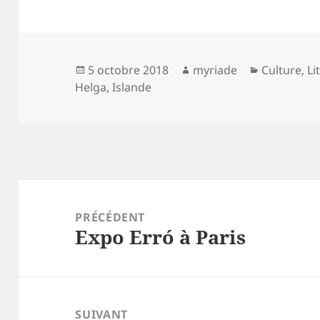
Publié
Auteur
Catégories
5 octobre 2018
myriade
Culture
,
Li
le
Helga
,
Islande
Navigation
de
PRÉCÉDENT
Expo Erró à Paris
l’article
Article
précédent :
SUIVANT