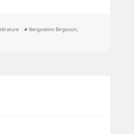
Mots-
ttérature
Bergsveinn Birgisson
,
clés