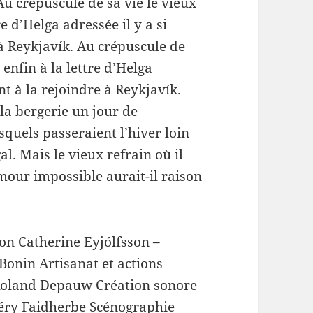
Au crépuscule de sa vie le vieux
e d’Helga adressée il y a si
 à Reykjavík. Au crépuscule de
enfin à la lettre d’Helga
ant à la rejoindre à Reykjavík.
la bergerie un jour de
quels passeraient l’hiver loin
l. Mais le vieux refrain où il
amour impossible aurait-il raison
on Catherine Eyjólfsson –
Bonin Artisanat et actions
 Roland Depauw Création sonore
aléry Faidherbe Scénographie