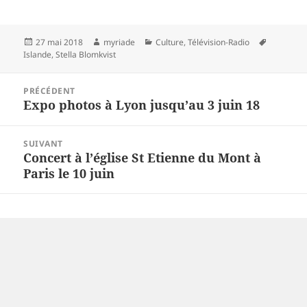
Publié
Auteur
Catégories
Mots-
27 mai 2018
myriade
Culture
,
Télévision-Radio
le
clés
Islande
,
Stella Blomkvist
Navigation
PRÉCÉDENT
de
Expo photos à Lyon jusqu’au 3 juin 18
Article
l’article
précédent :
SUIVANT
Concert à l’église St Etienne du Mont à
Article
Paris le 10 juin
suivant :