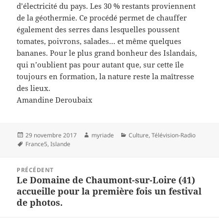
d’électricité du pays. Les 30 % restants proviennent
de la géothermie. Ce procédé permet de chauffer
également des serres dans lesquelles poussent
tomates, poivrons, salades… et même quelques
bananes. Pour le plus grand bonheur des Islandais,
qui n’oublient pas pour autant que, sur cette île
toujours en formation, la nature reste la maîtresse
des lieux.
Amandine Deroubaix
Publié
Auteur
Catégories
29 novembre 2017
myriade
Culture
,
Télévision-Radio
le
Mots-
France5
,
Islande
clés
Navigation
PRÉCÉDENT
de
Le Domaine de Chaumont-sur-Loire (41)
Article
l’article
accueille pour la première fois un festival
précédent :
de photos.