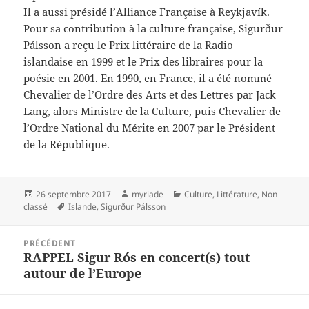
Il a aussi présidé l’Alliance Française à Reykjavík.
Pour sa contribution à la culture française, Sigurður
Pálsson a reçu le Prix littéraire de la Radio
islandaise en 1999 et le Prix des libraires pour la
poésie en 2001. En 1990, en France, il a été nommé
Chevalier de l’Ordre des Arts et des Lettres par Jack
Lang, alors Ministre de la Culture, puis Chevalier de
l’Ordre National du Mérite en 2007 par le Président
de la République.
Publié
Auteur
Catégories
26 septembre 2017
myriade
Culture
,
Littérature
,
Non
le
Mots-
classé
Islande
,
Sigurður Pálsson
clés
Navigation
PRÉCÉDENT
de
RAPPEL Sigur Rós en concert(s) tout
Article
l’article
autour de l’Europe
précédent :