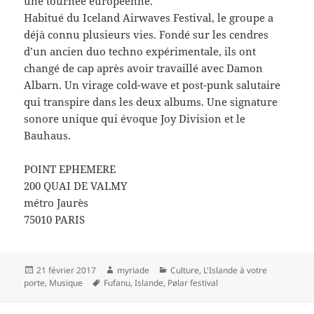
une tournée européenne.
Habitué du Iceland Airwaves Festival, le groupe a
déjà connu plusieurs vies. Fondé sur les cendres
d’un ancien duo techno expérimentale, ils ont
changé de cap après avoir travaillé avec Damon
Albarn. Un virage cold-wave et post-punk salutaire
qui transpire dans les deux albums. Une signature
sonore unique qui évoque Joy Division et le
Bauhaus.
POINT EPHEMERE
200 QUAI DE VALMY
métro Jaurès
75010 PARIS
Publié
Auteur
Catégories
21 février 2017
myriade
Culture
,
L'Islande à votre
le
Mots-
porte
,
Musique
Fufanu
,
Islande
,
Pølar festival
clés
Navigation