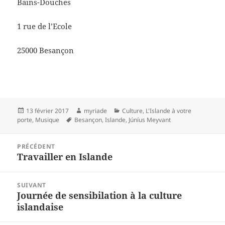
Bains-Douches
1 rue de l’Ecole
25000 Besançon
Publié
Auteur
Catégories
13 février 2017
myriade
Culture
,
L'Islande à votre
le
Mots-
porte
,
Musique
Besançon
,
Islande
,
Júníus Meyvant
clés
Navigation
PRÉCÉDENT
de
Travailler en Islande
Article
l’article
précédent :
SUIVANT
Journée de sensibilation à la culture
Article
islandaise
suivant :