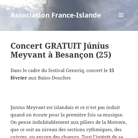
Association France-Islande
MENU
ET
WIDGETS
Concert GRATUIT Júníus
Meyvant à Besançon (25)
Dans le cadre du festival Generiq, concert le
15
février
aux Bains-Douches
Júníus Meyvant est islandais et ce n’est pas induit
quand on écoute pour la première fois sa musique.
On pense indubitablement aux piliers de la Motown,
que ce soit au niveau des sections rythmiques, des
cuivres, ou encore des choeurs. Tout l’intérêt de sa