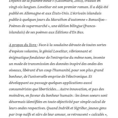
Enfants de la planète bleue » (Gallimard, 2003), traduit en
vingt-six langues. LoveStar est son premier roman. Il a déjà été
publié en Allemagne et aux États-Unis. L’écrivain islandais
publie à quelques jours du Marathon d’automne « Bonusljoo –
Poèmes de supermarché », une édition bilingue (franco-
islandais) de ses poèmes aux Éditions d’En Bas.
A propos du livre
: Face à la soudaine déroute de toutes sortes
d’espèces volantes, le génial LoveStar, vibrionnant et
énigmatique fondateur de l’entreprise du même nom, invente
un mode de transmission des données inspiré des ondes des
oiseaux, libérant d’un coup l’humanité, pour son plus grand
bonheur, de l’universelle emprise de l’électronique. Et
développant au passage quelques applications aussi
consuméristes que liberticides… Autre innovation, et pas des
moindres, en faveur du bonheur humain : les âmes soeurs sont
désormais identifiées en toute objectivité par simple calcul de
leurs ondes respectives. Quand Indriði et Sigríður, jeunes gens
par trop naïfs et sûrs de leur amour, se retrouvent « calculés »,