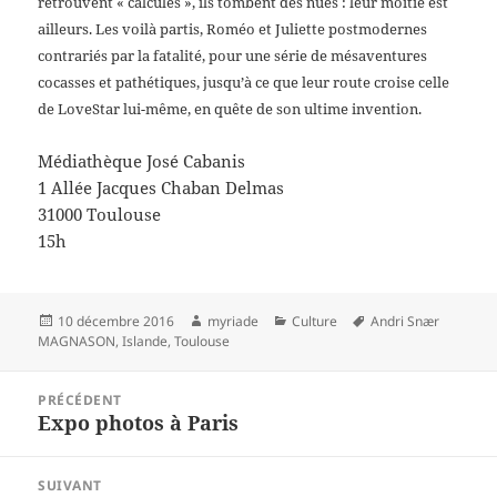
retrouvent « calculés », ils tombent des nues : leur moitié est
ailleurs. Les voilà partis, Roméo et Juliette postmodernes
contrariés par la fatalité, pour une série de mésaventures
cocasses et pathétiques, jusqu’à ce que leur route croise celle
de LoveStar lui-même, en quête de son ultime invention.
Médiathèque José Cabanis
1 Allée Jacques Chaban Delmas
31000 Toulouse
15h
Publié
Auteur
Catégories
Mots-
10 décembre 2016
myriade
Culture
Andri Snær
le
clés
MAGNASON
,
Islande
,
Toulouse
Navigation
PRÉCÉDENT
de
Expo photos à Paris
Article
l’article
précédent :
SUIVANT