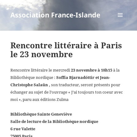
Association France-Islande
MENU
ET
WIDGETS
Rencontre littéraire à Paris
le 23 novembre
Rencontre littéraire le
mercredi
23 novembre à 18h15
à la
Bibliothèque nordique :
Soffía Bjarnadóttir et Jean-
Christophe Salaün
,
son traducteur, seront présents pour
échanger au sujet de l’ouvrage « J’ai toujours ton coeur avec
moi », paru aux éditions Zulma
Bibliothèque Sainte Geneviève
Salle de lecture de la Bibliothèque nordique
6 rue Valette
75005 Paris