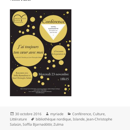
Publié
Auteur
Catégories
30 octobre 2016
myriade
Conférence
,
Culture
,
le
Mots-
Littérature
bibliothèque nordique
,
Islande
,
Jean-Christophe
clés
Salaün
,
Soffía Bjarnadóttir
,
Zulma