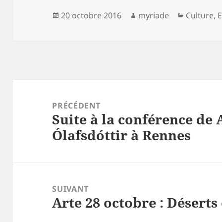
Publié
Auteur
Catégori
20 octobre 2016
myriade
Culture
,
E
le
Navigation
de
PRÉCÉDENT
Suite à la conférence de
l’article
Article
Ólafsdóttir à Rennes
précédent :
SUIVANT
Arte 28 octobre : Déserts
Article
suivant :