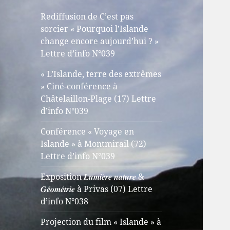
Rediffusion de C’est pas
sorcier « Pourquoi l’Islande
change encore aujourd’hui ? »
Lettre d’info N°039
« L’Islande, terre des extrêmes
» Ciné-conférence à
Châtelaillon-Plage (17) Lettre
d’info N°039
Conférence « Voyage en
Islande » à Montmirail (72)
Lettre d’info N°039
Exposition 𝑳𝒖𝒎𝒊𝒆̀𝒓𝒆 𝒏𝒂𝒕𝒖𝒓𝒆 &
𝑮𝒆́𝒐𝒎𝒆́𝒕𝒓𝒊𝒆 à Privas (07) Lettre
d’info N°038
Projection du film « Islande » à