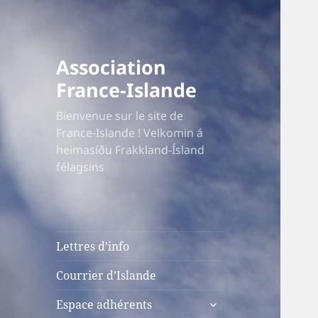
Association
France-Islande
Bienvenue sur le site de
France-Islande ! Velkomin á
heimasíðu Frakkland-Ísland
félagsins
Lettres d’info
Courrier d’Islande
ouvrir
Espace adhérents
le