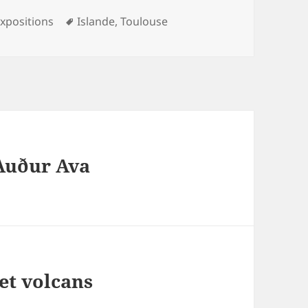
es
Mots-
xpositions
Islande
,
Toulouse
clés
 Auður Ava
 et volcans