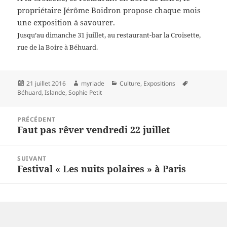
propriétaire Jérôme Boidron propose chaque mois
une exposition à savourer.
Jusqu’au dimanche 31 juillet, au restaurant-bar la Croisette,
rue de la Boire à Béhuard.
Publié
Auteur
Catégories
Mots-
21 juillet 2016
myriade
Culture
,
Expositions
le
clés
Béhuard
,
Islande
,
Sophie Petit
Navigation
PRÉCÉDENT
de
Faut pas rêver vendredi 22 juillet
Article
l’article
précédent :
SUIVANT
Festival « Les nuits polaires » à Paris
Article
suivant :