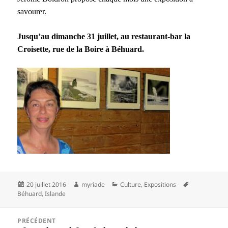
savourer.
Jusqu’au dimanche 31 juillet, au restaurant-bar la
Croisette, rue de la Boire à Béhuard.
Publié
Auteur
Catégories
Mots-
20 juillet 2016
myriade
Culture
,
Expositions
le
clés
Béhuard
,
Islande
Navigation
PRÉCÉDENT
de