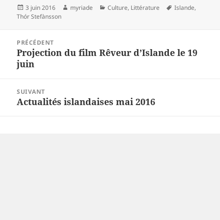
Publié
Auteur
Catégories
Mots-
3 juin 2016
myriade
Culture
,
Littérature
Islande
,
le
clés
Thór Stefànsson
Navigation
PRÉCÉDENT
de
Projection du film Rêveur d’Islande le 19
Article
l’article
juin
précédent :
SUIVANT
Actualités islandaises mai 2016
Article
suivant :