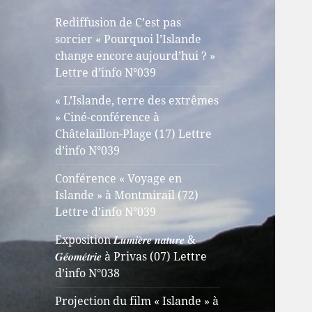
Rediffusion de C’est pas
sorcier « Pourquoi l’Islande
change encore aujourd’hui ? »
Lettre d’info N°039
« L’Islande, terre des extrêmes
» Ciné-conférence à
Châtelaillon-Plage (17) Lettre
d’info N°039
Conférence « Voyage en
Islande » à Montmirail (72)
Lettre d’info N°039
Exposition 𝑳𝒖𝒎𝒊𝒆̀𝒓𝒆 𝒏𝒂𝒕𝒖𝒓𝒆 &
𝑮𝒆́𝒐𝒎𝒆́𝒕𝒓𝒊𝒆 à Privas (07) Lettre
d’info N°038
Projection du film « Islande » à