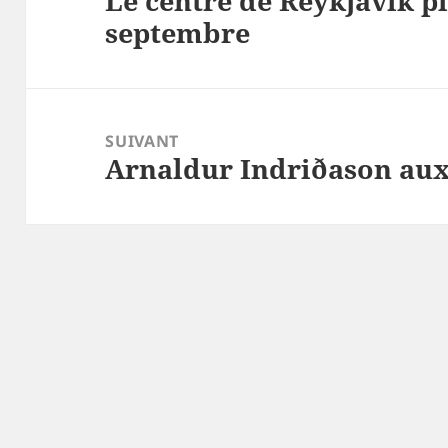
Le centre de Reykjavík p
septembre
précédent :
SUIVANT
Arnaldur Indriðason aux
Article
suivant :