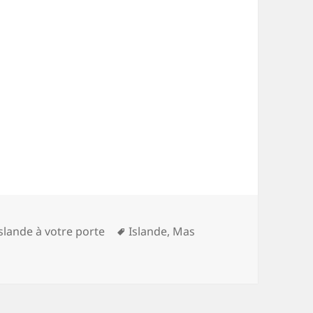
Mots-
Islande à votre porte
Islande
,
Mas
clés