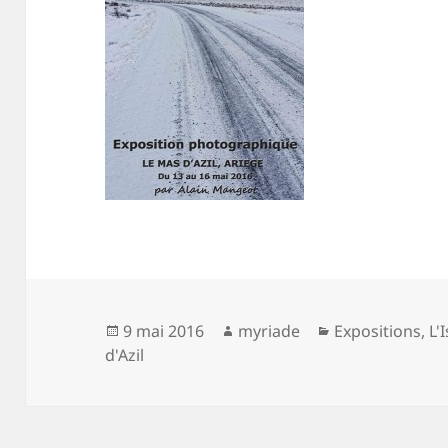
Publié
Auteur
Catégories
9 mai 2016
myriade
Expositions
,
L'
le
d'Azil