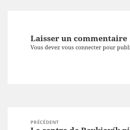
Laisser un commentaire
Vous devez
vous connecter
pour publ
Navigation
de
PRÉCÉDENT
l’article
Article