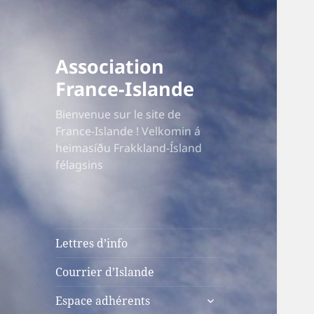
Association
France-Islande
Bienvenue sur le site de
France-Islande ! Velkomin á
heimasíðu Frakkland-Ísland
félagsins
Lettres d’info
Courrier d’Islande
ouvrir
Espace adhérents
le