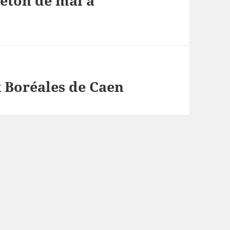
iéton de mai à
 Boréales de Caen