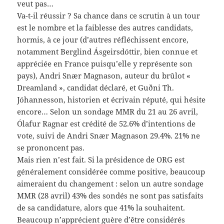
veut pas…
Va-t-il réussir ? Sa chance dans ce scrutin à un tour
est le nombre et la faiblesse des autres candidats,
hormis, à ce jour (d’autres réfléchissent encore,
notamment
Berglind Ásgeirsdóttir
, bien connue et
appréciée en France puisqu’elle y représente son
pays), Andri Snær Magnason, auteur du brûlot «
Dreamland », candidat déclaré, et Guðni Th.
Jóhannesson, historien et écrivain réputé, qui hésite
encore… Selon un sondage MMR du 21 au 26 avril,
Ólafur Ragnar est crédité de 52.6% d’intentions de
vote, suivi de Andri Snær Magnason 29.4%. 21% ne
se prononcent pas.
Mais rien n’est fait. Si la présidence de ORG est
généralement considérée comme positive, beaucoup
aimeraient du changement : selon un autre sondage
MMR (28 avril) 43% des sondés ne sont pas satisfaits
de sa candidature, alors que 41% la souhaitent.
Beaucoup n’apprécient guère d’être considérés