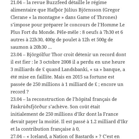
21.04
– la revue Buzzfeed détaille le régime
alimentaire que
Hafþór Júlíus
Björnsson (Gregor
Clerane « la montagne » dans Game of Thrones)
s’impose pour préparer le concours de l’Homme Le
Plus Fort du Monde. Pêle-mêle : 8 oeufs à 7h30 et 6
autres à 22h30, 400g de poulet à 12h et 500g de
saumon à 20h30 …
23.04
–
Björgólfur Thor
croit détenir un record dont
il est fier : le 3 octobre 2008 il a perdu en une heure
3 milliards de £ quand Landsbanki, « sa » banque, a
été mise en faillite. Mais en 2015 sa fortune est
passée de 250 millions à 1 milliard de £ ; encore un
record ?
23.04
– la reconstruction de
l’hôpital français de
Fáskrúðsfjörður
s’achève. Son coût était
initialement de 250 millions d’Ikr dont la France
devait payer la moitié. Il est passé à 1.2 milliard d’Ikr
et la contribution française à 0,
27.04
– «
Iceland, a Nation of Bastards
» ? C’est en