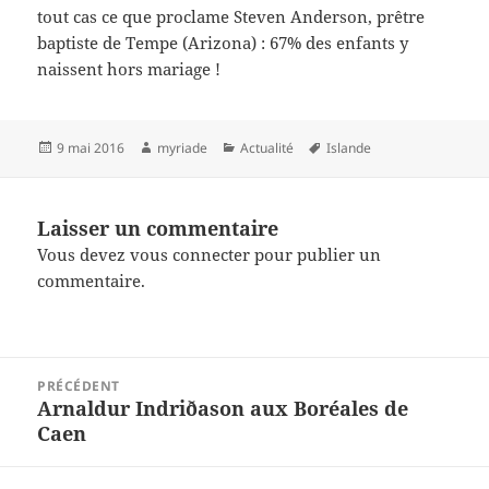
tout cas ce que proclame Steven Anderson, prêtre
baptiste de Tempe (Arizona) : 67% des enfants y
naissent hors mariage !
Publié
Auteur
Catégories
Mots-
9 mai 2016
myriade
Actualité
Islande
le
clés
Laisser un commentaire
Vous devez
vous connecter
pour publier un
commentaire.
Navigation
PRÉCÉDENT
de
Arnaldur Indriðason aux Boréales de
Article
l’article
Caen
précédent :