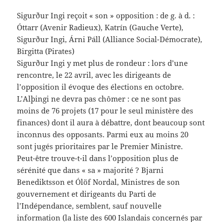
Sigurður Ingi reçoit « son » opposition : de g. à d. :
Óttarr (Avenir Radieux), Katrín (Gauche Verte),
Sigurður Ingi, Árni Páll (Alliance Social-Démocrate),
Birgitta (Pirates)
Sigurður Ingi y met plus de rondeur : lors d’une
rencontre, le 22 avril, avec les dirigeants de
l’opposition il évoque des élections en octobre.
L’Alþingi ne devra pas chômer : ce ne sont pas
moins de 76 projets (17 pour le seul ministère des
finances) dont il aura à débattre, dont beaucoup sont
inconnus des opposants. Parmi eux au moins 20
sont jugés prioritaires par le Premier Ministre.
Peut-être trouve-t-il dans l’opposition plus de
sérénité que dans « sa » majorité ? Bjarni
Benediktsson et Ólöf Nordal, Ministres de son
gouvernement et dirigeants du Parti de
l’Indépendance, semblent, sauf nouvelle
information (la liste des 600 Islandais concernés par