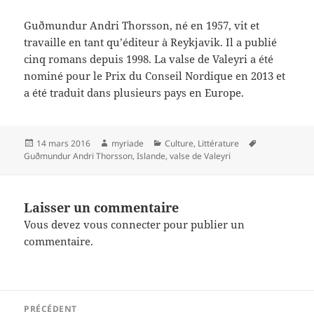
Guðmundur Andri Thorsson, né en 1957, vit et
travaille en tant qu’éditeur à Reykjavik. Il a publié
cinq romans depuis 1998. La valse de Valeyri a été
nominé pour le Prix du Conseil Nordique en 2013 et
a été traduit dans plusieurs pays en Europe.
Publié
Auteur
Catégories
Mots-
14 mars 2016
myriade
Culture
,
Littérature
le
clés
Guðmundur Andri Thorsson
,
Islande
,
valse de Valeyri
Laisser un commentaire
Vous devez
vous connecter
pour publier un
commentaire.
Navigation
PRÉCÉDENT