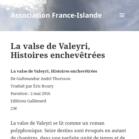
Association France-Islande
MENU
ET
WIDGETS
La valse de Valeyri,
Histoires enchevêtrées
La valse de Valeyri, Histoires enchevêtrées
De Guðmundur Andri Thorsson
Traduit par Éric Boury
Parution : 2 mai 2016
Editions Gallimard
23€
La valse de Valeyri se lit comme un roman
polyphonique. Seize destins sont évoqués en autant
de chapitres, dans une parfaite unité de temps et de