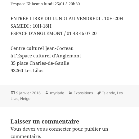
l’espace Khiasma lundi 25/01 à 20h30.
ENTRÉE LIBRE DU LUNDI AU VENDREDI : 10H-20H –
SAMEDI : 10H-18H
ESPACE D’ANGLEMONT / 01 48 46 07 20
Centre culturel Jean-Cocteau
à l’Espace culturel d’Anglemont
35 place Charles-de-Gaulle
93260 Les Lilas
Publié
Auteur
Catégories
Mots-
9 janvier 2016
myriade
Expositions
Islande
,
Les
le
clés
Lilas
,
Neige
Laisser un commentaire
Vous devez
vous connecter
pour publier un
commentaire.