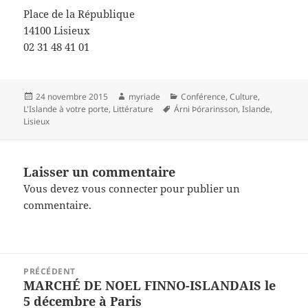
Place de la République
14100 Lisieux
02 31 48 41 01
Publié
Auteur
Catégories
24 novembre 2015
myriade
Conférence
,
Culture
,
le
Mots-
L'Islande à votre porte
,
Littérature
Árni Þórarinsson
,
Islande
,
clés
Lisieux
Laisser un commentaire
Vous devez
vous connecter
pour publier un
commentaire.
Navigation
PRÉCÉDENT
de
MARCHÉ DE NOEL FINNO-ISLANDAIS le
Article
l’article
5 décembre à Paris
précédent :