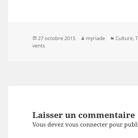
Publié
Auteur
Catégori
27 octobre 2015
myriade
Culture
,
T
le
vents
Laisser un commentaire
Vous devez
vous connecter
pour publ