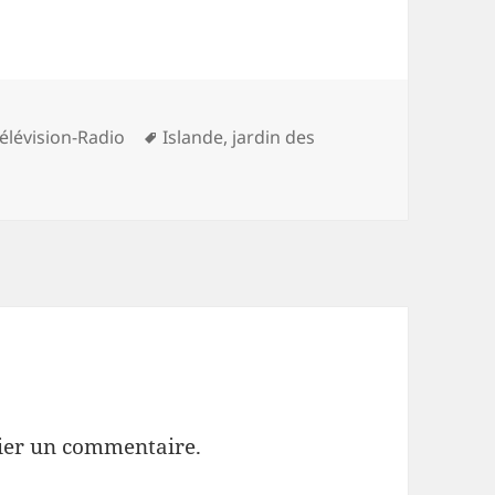
es
Mots-
élévision-Radio
Islande
,
jardin des
clés
ier un commentaire.