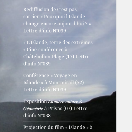
Rediffusion de C’est pas
sorcier « Pourquoi l’Islande
change encore aujourd’hui ? »
Lettre d’info N°039
« L’Islande, terre des extrêmes
» Ciné-conférence à
Châtelaillon-Plage (17) Lettre
d’info N°039
Conférence « Voyage en
Islande » à Montmirail (72)
Lettre d’info N°039
Exposition 𝑳𝒖𝒎𝒊𝒆̀𝒓𝒆 𝒏𝒂𝒕𝒖𝒓𝒆 &
𝑮𝒆́𝒐𝒎𝒆́𝒕𝒓𝒊𝒆 à Privas (07) Lettre
d’info N°038
Projection du film « Islande » à