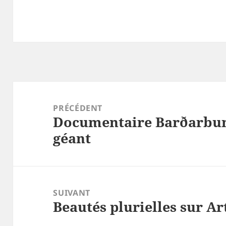
Navigation
de
PRÉCÉDENT
Documentaire Barðarbung
l’article
Article
géant
précédent :
SUIVANT
Beautés plurielles sur Ar
Article
suivant :