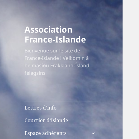
Association
France-Islande
Bienvenue sur le site de
France-Islande ! Velkomin á
heimasíðu Frakkland-Ísland
félagsins
Lettres d’info
Courrier d’Islande
ouvrir
Espace adhérents
le