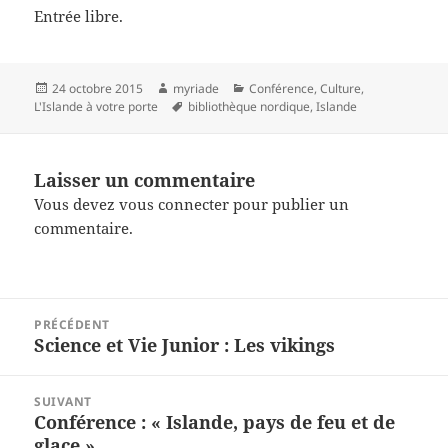
Entrée libre.
Publié
Auteur
Catégories
24 octobre 2015
myriade
Conférence
,
Culture
,
le
Mots-
L'Islande à votre porte
bibliothèque nordique
,
Islande
clés
Laisser un commentaire
Vous devez
vous connecter
pour publier un
commentaire.
Navigation
PRÉCÉDENT
de
Science et Vie Junior : Les vikings
Article
l’article
précédent :
SUIVANT
Conférence : « Islande, pays de feu et de
Article
glace »
suivant :