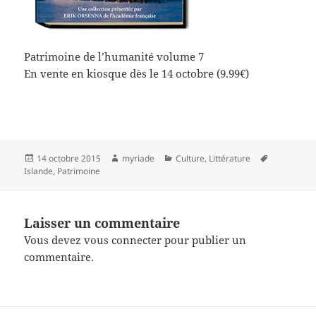
Patrimoine de l’humanité volume 7
En vente en kiosque dès le 14 octobre (9.99€)
Publié
Auteur
Catégories
Mots-
14 octobre 2015
myriade
Culture
,
Littérature
le
clés
Islande
,
Patrimoine
Laisser un commentaire
Vous devez
vous connecter
pour publier un
commentaire.
Navigation