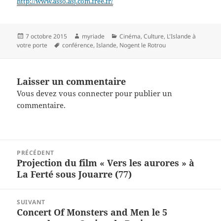
http://www.asso.asj.com.free.fr/
Publié
Auteur
Catégories
7 octobre 2015
myriade
Cinéma
,
Culture
,
L'Islande à
le
Mots-
votre porte
conférence
,
Islande
,
Nogent le Rotrou
clés
Laisser un commentaire
Vous devez
vous connecter
pour publier un
commentaire.
Navigation
PRÉCÉDENT
de
Projection du film « Vers les aurores » à
Article
l’article
La Ferté sous Jouarre (77)
précédent :
SUIVANT
Concert Of Monsters and Men le 5
Article