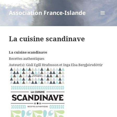
Association France-Islande
MENU
ET
WIDGETS
La cuisine scandinave
La cuisine scandinave
Recettes authentiques
Auteur(s): Gísli Egill Hrafnsson et Inga Elsa Bergþórsdóttir