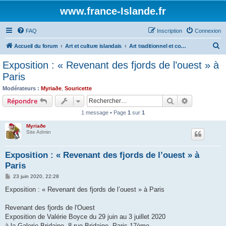
www.france-Islande.fr
FAQ
Inscription
Connexion
R
Accueil du forum
Art et culture islandais
Art traditionnel et contemporain
e
Exposition : « Revenant des fjords de l’ouest » à
c
Paris
h
Modérateurs :
Myriaðe
,
Souricette
e
Rechercher
Recherche 
Répondre
r
1 message • Page
1
sur
1
c
Myriaðe
h
Site Admin
e
Exposition : « Revenant des fjords de l’ouest » à
r
Paris
M
23 juin 2020, 22:28
e
s
Exposition : « Revenant des fjords de l’ouest » à Paris
s
a
g
Revenant des fjords de l'Ouest
e
Exposition de Valérie Boyce du 29 juin au 3 juillet 2020
à la Galerie Bridaine, 8 rue Bridaine, Paris 17ème