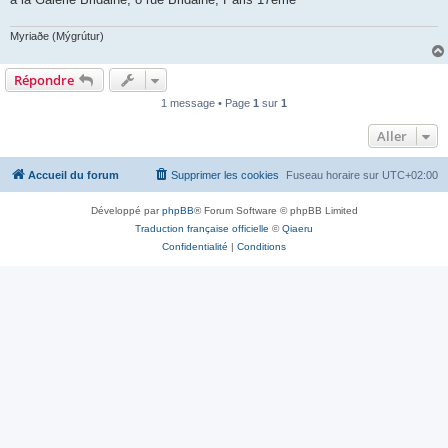
Myriaðe (Mýgrútur)
Répondre
1 message • Page
1
sur
1
Aller
Accueil du forum
Supprimer les cookies
Fuseau horaire sur
UTC+02:00
Développé par
phpBB
® Forum Software © phpBB Limited
Traduction française officielle
©
Qiaeru
Confidentialité
|
Conditions